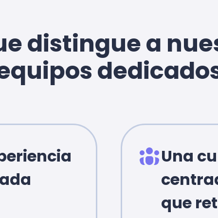
ue distingue a nue
equipos dedicado
periencia
Una cu
cada
centra
que ret