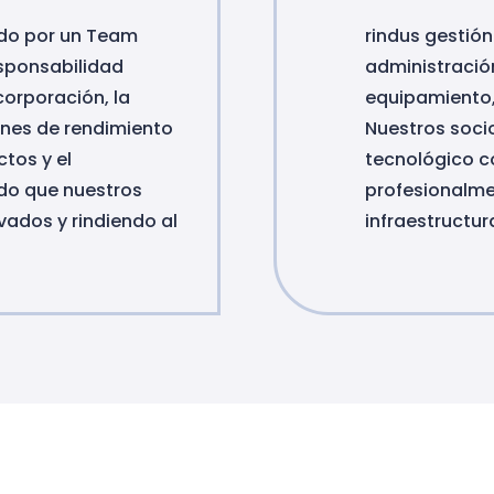
ado por un Team
rindus gestión
sponsabilidad
administración
corporación, la
equipamiento, 
ones de rendimiento
Nuestros soci
ctos y el
tecnológico c
do que nuestros
profesionalmen
vados y rindiendo al
infraestructur