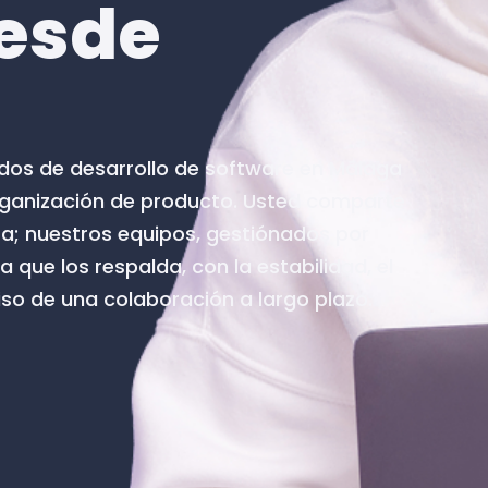
desde
ados de desarrollo de software en Málaga
ganización de producto. Usted comparte
ta; nuestros equipos, gestiónados por
a que los respalda, con la estabilidad, el
so de una colaboración a largo plazo.