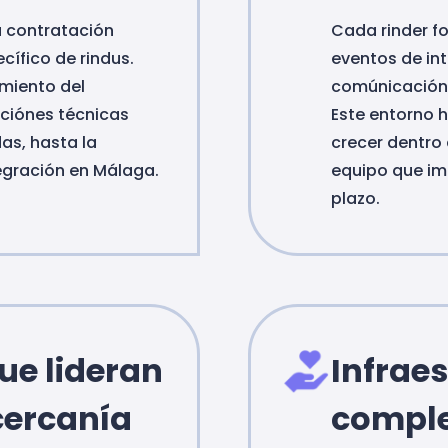
 contratación
Cada rinder f
cífico de rindus.
eventos de int
miento del
comúnicación 
ciónes técnicas
Este entorno h
as, hasta la
crecer dentro 
tegración en Málaga.
equipo que imp
plazo.
ue lideran
Infrae
cercanía
comple