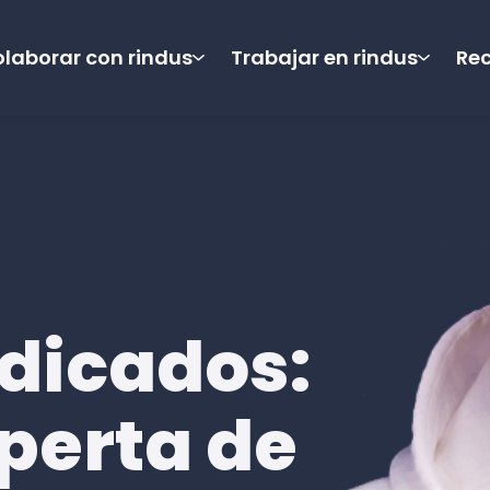
laborar con rindus
Trabajar en rindus
Re
dicados:
perta de