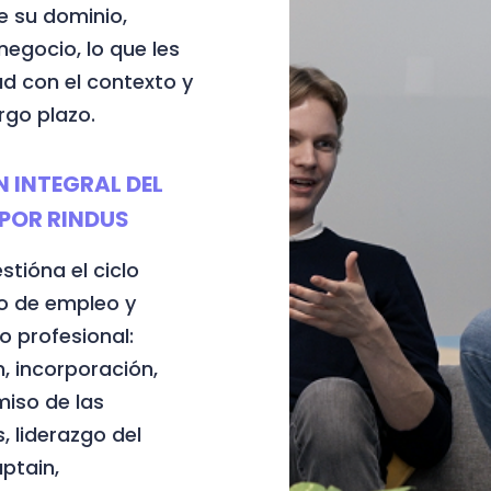
e su dominio,
egocio, lo que les
ad con el contexto y
rgo plazo.
N INTEGRAL DEL
 POR RINDUS
stióna el ciclo
o de empleo y
o profesional:
n, incorporación,
iso de las
, liderazgo del
ptain,