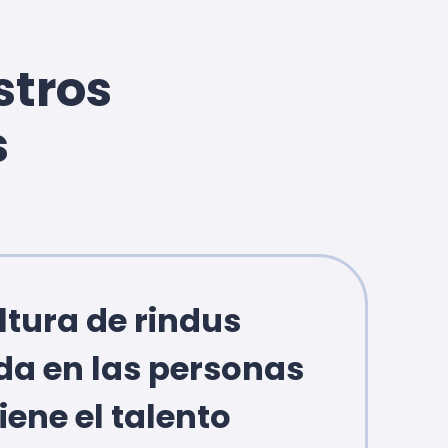
stros
s
ltura de rindus
da en las personas
iene el talento