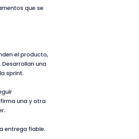
ndamentos que se
den el producto,
. Desarrollan una
a sprint.
guir
nfirma una y otra
r.
a entrega fiable.