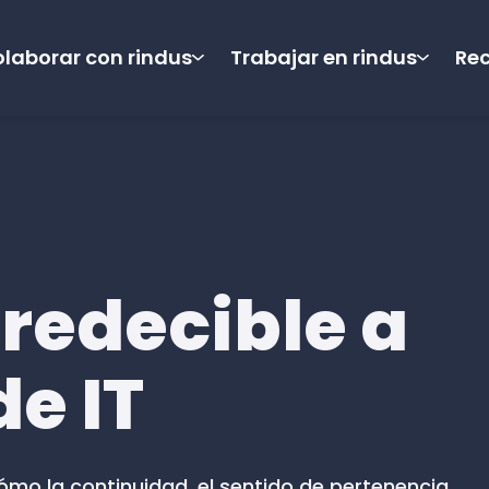
laborar con rindus
Trabajar en rindus
Re
redecible a
e IT
mo la continuidad, el sentido de pertenencia