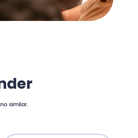
inder
o similar.