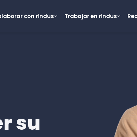
laborar con rindus
Trabajar en rindus
Re
r su