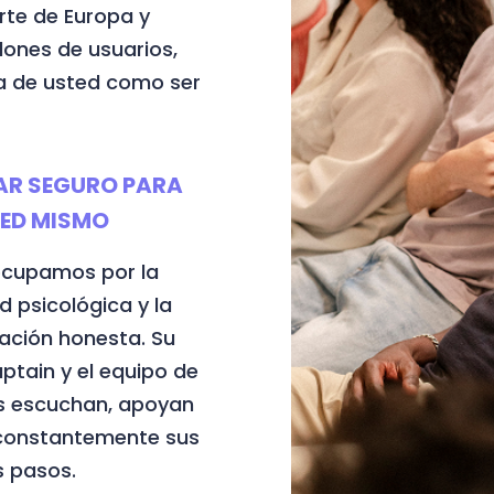
rte de Europa y
lones de usuarios,
 de usted como ser
AR SEGURO PARA
TED MISMO
ocupamos por la
d psicológica y la
ción honesta. Su
tain y el equipo de
s escuchan, apoyan
 constantemente sus
 pasos.