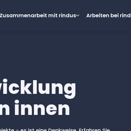
Zusammenarbeit mit rindus
Arbeiten bei rin
wicklung
n innen
kte - es ist eine Denkweise. Erfahren Sie,