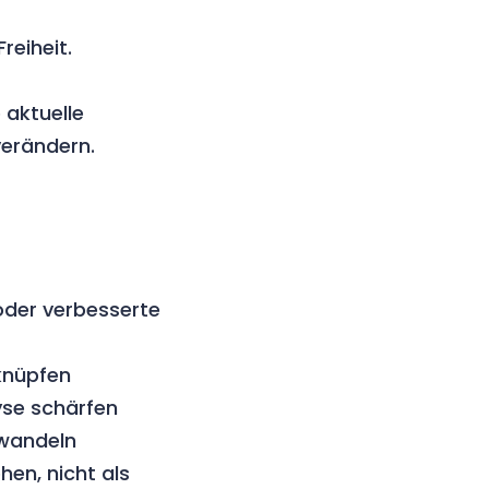
reiheit.
e aktuelle
verändern.
oder verbesserte
knüpfen
yse schärfen
wandeln
ehen, nicht als