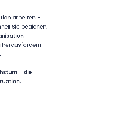
tion arbeiten -
nell Sie bedienen,
anisation
g herausfordern.
.
chstum - die
tuation.